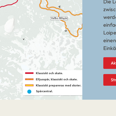
Die L
zwis
werd
einfa
Loipe
einen
Einkä
Ak
St