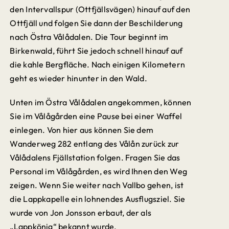
den Intervallspur (Ottfjällsvägen) hinauf auf den
Ottfjäll und folgen Sie dann der Beschilderung
nach Östra Vålådalen. Die Tour beginnt im
Birkenwald, führt Sie jedoch schnell hinauf auf
die kahle Bergfläche. Nach einigen Kilometern
geht es wieder hinunter in den Wald.
Unten im Östra Vålådalen angekommen, können
Sie im Vålågården eine Pause bei einer Waffel
einlegen. Von hier aus können Sie dem
Wanderweg 282 entlang des Vålån zurück zur
Vålådalens Fjällstation folgen. Fragen Sie das
Personal im Vålågården, es wird Ihnen den Weg
zeigen. Wenn Sie weiter nach Vallbo gehen, ist
die Lappkapelle ein lohnendes Ausflugsziel. Sie
wurde von Jon Jonsson erbaut, der als
„Lappkönig“ bekannt wurde.