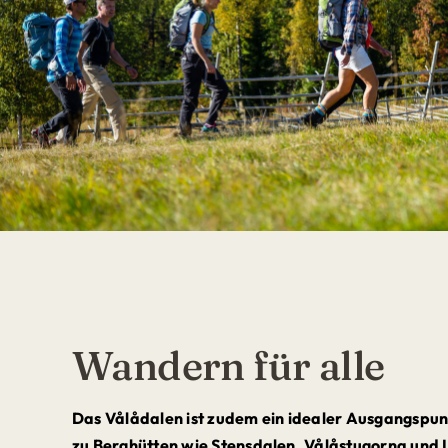
Wandern für alle
Das Vålådalen ist zudem ein idealer Ausgangspun
zu Berghütten wie Stensdalen, Vålåstugorna und