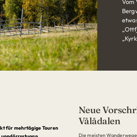
Vom V
Bergw
etwas
„Ottf
„Kyrk
Neue Vorschri
Vålådalen
kt für mehrtägige Touren
Die meisten Wanderwege i
 Lunndörrsstugan.