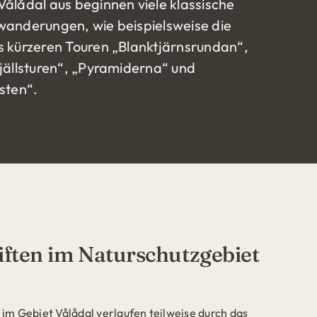
ålådal aus beginnen viele klassische
anderungen, wie beispielsweise die
 kürzeren Touren „Blanktjärnsrundan“,
jällsturen“, „Pyramiderna“ und
sten“.
ften im Naturschutzgebiet
m Gebiet Vålådal verlaufen teilweise durch das